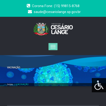
Corona Fone: (15) 99815-8768
saude@cesariolange.sp.gov.br
Toggle
navigation
VACINAÇÃO
Início
/
VACINAÇÃO